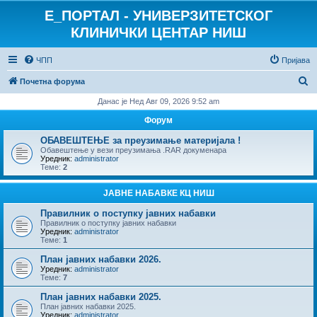
E_ПОРТАЛ - УНИВЕРЗИТЕТСКОГ
КЛИНИЧКИ ЦЕНТАР НИШ
ЧПП
Пријава
П
Почетна форума
р
Данас је Нед Авг 09, 2026 9:52 am
е
Форум
т
ОБАВЕШТЕЊЕ за преузимање материјала !
р
Обавештење у вези преузимања .RAR докуменара
Уредник:
administrator
а
Теме:
2
г
ЈАВНЕ НАБАВКЕ КЦ НИШ
а
Правилник о поступку јавних набавки
Правилник о поступку јавних набавки
Уредник:
administrator
Теме:
1
План јавних набавки 2026.
Уредник:
administrator
Теме:
7
План јавних набавки 2025.
План јавних набавки 2025.
Уредник:
administrator