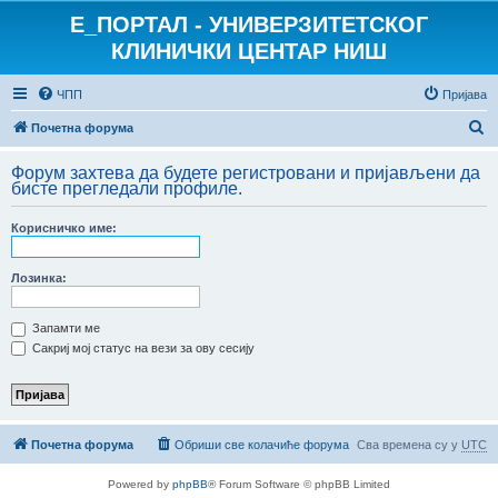
E_ПОРТАЛ - УНИВЕРЗИТЕТСКОГ
КЛИНИЧКИ ЦЕНТАР НИШ
ЧПП
Пријава
П
Почетна форума
р
Форум захтева да будете регистровани и пријављени да
е
бисте прегледали профиле.
т
Корисничко име:
р
а
Лозинка:
г
а
Запамти ме
Сакриј мој статус на вези за ову сесију
Почетна форума
Обриши све колачиће форума
Сва времена су у
UTC
Powered by
phpBB
® Forum Software © phpBB Limited