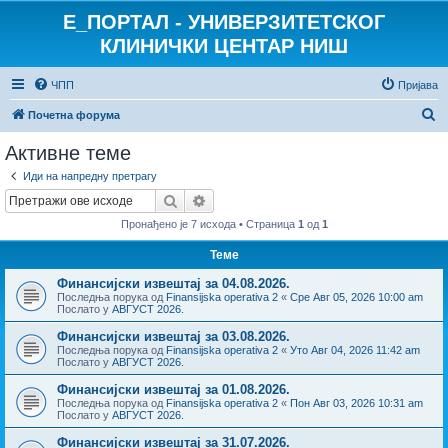
E_ПОРТАЛ - УНИВЕРЗИТЕТСКОГ
КЛИНИЧКИ ЦЕНТАР НИШ
ЧПП
Пријава
П
Почетна форума
р
Активне теме
е
Иди на напредну претрагу
т
Претрага
Напредна претрага
р
Пронађено је 7 исхода • Страница
1
од
1
а
Теме
г
Финансијски извештај за 04.08.2026.
а
Последња порука од
Finansijska operativa 2
«
Сре Авг 05, 2026 10:00 am
Послато у
АВГУСТ 2026.
Финансијски извештај за 03.08.2026.
Последња порука од
Finansijska operativa 2
«
Уто Авг 04, 2026 11:42 am
Послато у
АВГУСТ 2026.
Финансијски извештај за 01.08.2026.
Последња порука од
Finansijska operativa 2
«
Пон Авг 03, 2026 10:31 am
Послато у
АВГУСТ 2026.
Финансијски извештај за 31.07.2026.