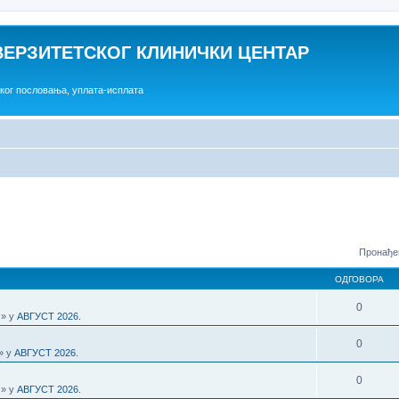
ВЕРЗИТЕТСКОГ КЛИНИЧКИ ЦЕНТАР
ског пословања, уплата-исплата
Пронађе
ОДГОВОРА
0
 » у
АВГУСТ 2026.
0
 » у
АВГУСТ 2026.
0
 » у
АВГУСТ 2026.