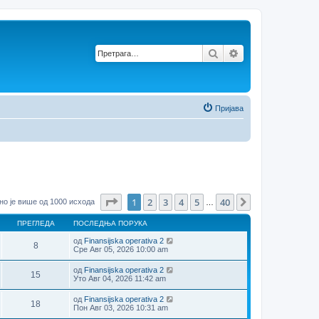
Претрага
Напредна претр
Пријава
Страница
1
од
40
1
2
3
4
5
40
Следећа
но је више од 1000 исхода
…
ПРЕГЛЕДА
ПОСЛЕДЊА ПОРУКА
од
Finansijska operativa 2
8
Сре Авг 05, 2026 10:00 am
од
Finansijska operativa 2
15
Уто Авг 04, 2026 11:42 am
од
Finansijska operativa 2
18
Пон Авг 03, 2026 10:31 am