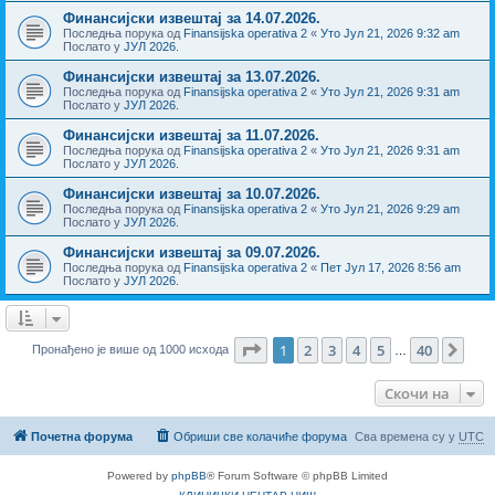
Финансијски извештај за 14.07.2026.
Последња порука од
Finansijska operativa 2
«
Уто Јул 21, 2026 9:32 am
Послато у
ЈУЛ 2026.
Финансијски извештај за 13.07.2026.
Последња порука од
Finansijska operativa 2
«
Уто Јул 21, 2026 9:31 am
Послато у
ЈУЛ 2026.
Финансијски извештај за 11.07.2026.
Последња порука од
Finansijska operativa 2
«
Уто Јул 21, 2026 9:31 am
Послато у
ЈУЛ 2026.
Финансијски извештај за 10.07.2026.
Последња порука од
Finansijska operativa 2
«
Уто Јул 21, 2026 9:29 am
Послато у
ЈУЛ 2026.
Финансијски извештај за 09.07.2026.
Последња порука од
Finansijska operativa 2
«
Пет Јул 17, 2026 8:56 am
Послато у
ЈУЛ 2026.
Страница
1
од
40
1
2
3
4
5
40
Сле
Пронађено је више од 1000 исхода
…
Скочи на
Почетна форума
Обриши све колачиће форума
Сва времена су у
UTC
Powered by
phpBB
® Forum Software © phpBB Limited