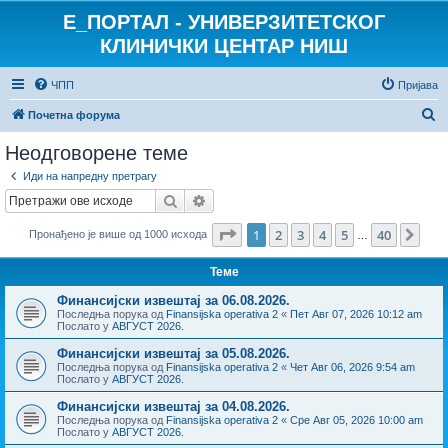
E_ПОРТАЛ - УНИВЕРЗИТЕТСКОГ
КЛИНИЧКИ ЦЕНТАР НИШ
ЧПП
Пријава
П
Почетна форума
р
Неодговорене теме
е
Иди на напредну претрагу
т
Претрага
Напредна претрага
р
Страница
1
од
40
1
2
3
4
5
40
Сле
Пронађено је више од 1000 исхода
а
…
г
Теме
а
Финансијски извештај за 06.08.2026.
Последња порука од
Finansijska operativa 2
«
Пет Авг 07, 2026 10:12 am
Послато у
АВГУСТ 2026.
Финансијски извештај за 05.08.2026.
Последња порука од
Finansijska operativa 2
«
Чет Авг 06, 2026 9:54 am
Послато у
АВГУСТ 2026.
Финансијски извештај за 04.08.2026.
Последња порука од
Finansijska operativa 2
«
Сре Авг 05, 2026 10:00 am
Послато у
АВГУСТ 2026.