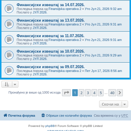
Финансијски извештај за 14.07.2026.
Последња порука од
Finansijska operativa 2
«
Уто Јул 21, 2026 9:32 am
Послато у
ЈУЛ 2026.
Финансијски извештај за 13.07.2026.
Последња порука од
Finansijska operativa 2
«
Уто Јул 21, 2026 9:31 am
Послато у
ЈУЛ 2026.
Финансијски извештај за 11.07.2026.
Последња порука од
Finansijska operativa 2
«
Уто Јул 21, 2026 9:31 am
Послато у
ЈУЛ 2026.
Финансијски извештај за 10.07.2026.
Последња порука од
Finansijska operativa 2
«
Уто Јул 21, 2026 9:29 am
Послато у
ЈУЛ 2026.
Финансијски извештај за 09.07.2026.
Последња порука од
Finansijska operativa 2
«
Пет Јул 17, 2026 8:56 am
Послато у
ЈУЛ 2026.
Страница
1
од
40
1
2
3
4
5
40
Сле
Пронађено је више од 1000 исхода
…
Скочи на
Почетна форума
Обриши све колачиће форума
Сва времена су у
UTC
Powered by
phpBB
® Forum Software © phpBB Limited