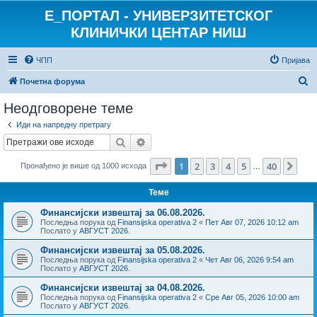
E_ПОРТАЛ - УНИВЕРЗИТЕТСКОГ
КЛИНИЧКИ ЦЕНТАР НИШ
ЧПП
Пријава
П
Почетна форума
р
Неодговорене теме
е
Иди на напредну претрагу
т
Претрага
Напредна претрага
р
Страница
1
од
40
1
2
3
4
5
40
Сле
Пронађено је више од 1000 исхода
а
…
г
Теме
а
Финансијски извештај за 06.08.2026.
Последња порука од
Finansijska operativa 2
«
Пет Авг 07, 2026 10:12 am
Послато у
АВГУСТ 2026.
Финансијски извештај за 05.08.2026.
Последња порука од
Finansijska operativa 2
«
Чет Авг 06, 2026 9:54 am
Послато у
АВГУСТ 2026.
Финансијски извештај за 04.08.2026.
Последња порука од
Finansijska operativa 2
«
Сре Авг 05, 2026 10:00 am
Послато у
АВГУСТ 2026.