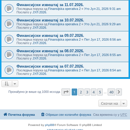
Финансијски извештај за 11.07.2026.
Последња порука од
Finansijska operativa 2
«
Уто Јул 21, 2026 9:31 am
Послато у
ЈУЛ 2026.
Финансијски извештај за 10.07.2026.
Последња порука од
Finansijska operativa 2
«
Уто Јул 21, 2026 9:29 am
Послато у
ЈУЛ 2026.
Финансијски извештај за 09.07.2026.
Последња порука од
Finansijska operativa 2
«
Пет Јул 17, 2026 8:56 am
Послато у
ЈУЛ 2026.
Финансијски извештај за 08.07.2026.
Последња порука од
Finansijska operativa 2
«
Пет Јул 17, 2026 8:55 am
Послато у
ЈУЛ 2026.
Финансијски извештај за 07.07.2026.
Последња порука од
Finansijska operativa 2
«
Пет Јул 17, 2026 8:54 am
Послато у
ЈУЛ 2026.
Страница
1
од
40
1
2
3
4
5
40
Сле
Пронађено је више од 1000 исхода
…
Скочи на
Почетна форума
Обриши све колачиће форума
Сва времена су у
UTC
Powered by
phpBB
® Forum Software © phpBB Limited