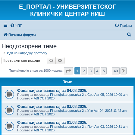
E_ПОРТАЛ - УНИВЕРЗИТЕТСКОГ
КЛИНИЧКИ ЦЕНТАР НИШ
ЧПП
Пријава
П
Почетна форума
р
Неодговорене теме
е
Иди на напредну претрагу
т
Претрага
Напредна претрага
р
Страница
1
од
40
1
2
3
4
5
40
Сле
Пронађено је више од 1000 исхода
а
…
г
Теме
а
Финансијски извештај за 04.08.2026.
Последња порука од
Finansijska operativa 2
«
Сре Авг 05, 2026 10:00 am
Послато у
АВГУСТ 2026.
Финансијски извештај за 03.08.2026.
Последња порука од
Finansijska operativa 2
«
Уто Авг 04, 2026 11:42 am
Послато у
АВГУСТ 2026.
Финансијски извештај за 01.08.2026.
Последња порука од
Finansijska operativa 2
«
Пон Авг 03, 2026 10:31 am
Послато у
АВГУСТ 2026.