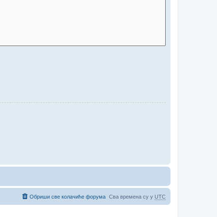
Обриши све колачиће форума
Сва времена су у
UTC