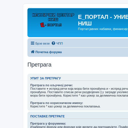
E_ПОРТАЛ - УНИ
НИШ
Портал јавних набавки, финансиј
Брзе везе
ЧПП
Почетна форума
Претрага
УПИТ ЗА ПРЕТРАГУ
Претрага по кључној речи:
Поставите
+
испред речи која мора бити пронађена и
-
испред речи
пронађена. Поставите списак речи раздвојених
|
у заграде уколико
мора бити пронађена. Користите * као џокер за делимична поклап
Претрага по корисничком имену:
Користите * као џокер за делимична поклапања.
ПОСТАВКЕ ПРЕТРАГЕ
Претрага у форумима:
Изаберите форум или форуме које желите да претражујете. Подф