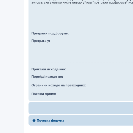
аутоматски уколико нисте онемогућили “претражи подфоруме“ ис
Претражи подфоруме:
Претрага у:
Прикажи исходе као:
Поређај исходе по:
Ограничи исходе на претходних:
Покажи првих:
Почетна форума