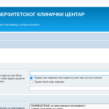
ВЕРЗИТЕТСКОГ КЛИНИЧКИ ЦЕНТАР
ског пословања, уплата-исплата
 која не сме бити
Тражи све појмове или користи упит као што је унесен
 само једна од речи
ања.
Тражи било које појмове
оруми се претражују