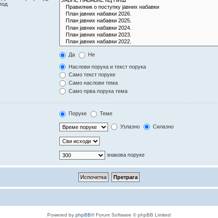
под.
Да
Не
Наслови порука и текст порука
Само текст поруке
Само наслови тема
Само прва порука тема
Поруке
Теме
Узлазно
Силазно
знакова поруке
Powered by
phpBB
® Forum Software © phpBB Limited