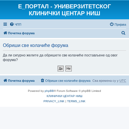
E_ПОРТАЛ - УНИВЕРЗИТЕТСКОГ
КЛИНИЧКИ ЦЕНТАР НИШ
ЧПП
Пријава
П
Почетна форума
р
Обриши све колачиће форума
е
т
Да ли сигурно желите да обришете све колачиће постављене од овог
форума?
р
а
г
Почетна форума
Обриши све колачиће форума
Сва времена су у
UTC
а
Powered by
phpBB
® Forum Software © phpBB Limited
КЛИНИЧКИ ЦЕНТАР НИШ
PRIVACY_LINK
|
TERMS_LINK