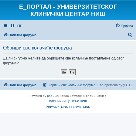
E_ПОРТАЛ - УНИВЕРЗИТЕТСКОГ
КЛИНИЧКИ ЦЕНТАР НИШ
ЧПП
Пријава
П
Почетна форума
р
Обриши све колачиће форума
е
т
Да ли сигурно желите да обришете све колачиће постављене од овог
форума?
р
а
г
Почетна форума
Обриши све колачиће форума
Сва времена су у
UTC
а
Powered by
phpBB
® Forum Software © phpBB Limited
КЛИНИЧКИ ЦЕНТАР НИШ
PRIVACY_LINK
|
TERMS_LINK