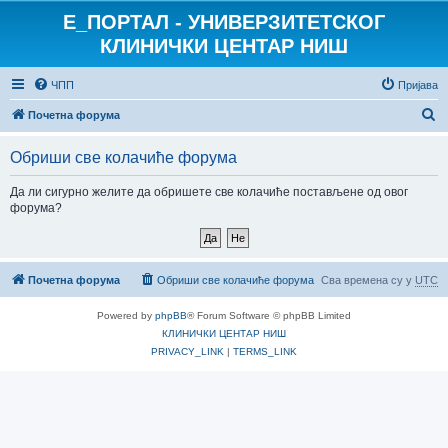
E_ПОРТАЛ - УНИВЕРЗИТЕТСКОГ
КЛИНИЧКИ ЦЕНТАР НИШ
ЧПП
Пријава
П
Почетна форума
р
Обриши све колачиће форума
е
т
Да ли сигурно желите да обришете све колачиће постављене од овог
форума?
р
а
г
Почетна форума
Обриши све колачиће форума
Сва времена су у
UTC
а
Powered by
phpBB
® Forum Software © phpBB Limited
КЛИНИЧКИ ЦЕНТАР НИШ
PRIVACY_LINK
|
TERMS_LINK