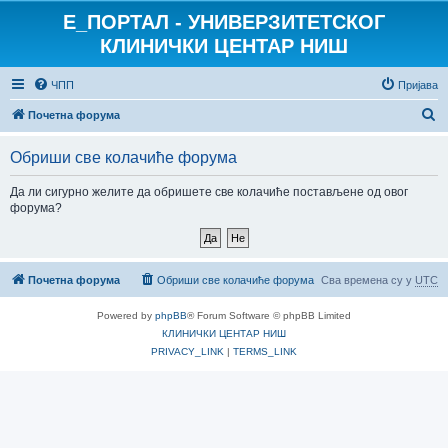
E_ПОРТАЛ - УНИВЕРЗИТЕТСКОГ
КЛИНИЧКИ ЦЕНТАР НИШ
ЧПП
Пријава
П
Почетна форума
р
Обриши све колачиће форума
е
т
Да ли сигурно желите да обришете све колачиће постављене од овог
форума?
р
а
г
Почетна форума
Обриши све колачиће форума
Сва времена су у
UTC
а
Powered by
phpBB
® Forum Software © phpBB Limited
КЛИНИЧКИ ЦЕНТАР НИШ
PRIVACY_LINK
|
TERMS_LINK