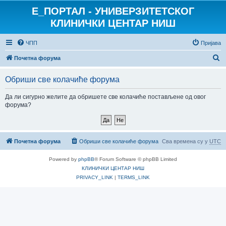
E_ПОРТАЛ - УНИВЕРЗИТЕТСКОГ
КЛИНИЧКИ ЦЕНТАР НИШ
ЧПП
Пријава
П
Почетна форума
р
Обриши све колачиће форума
е
т
Да ли сигурно желите да обришете све колачиће постављене од овог
форума?
р
а
г
Почетна форума
Обриши све колачиће форума
Сва времена су у
UTC
а
Powered by
phpBB
® Forum Software © phpBB Limited
КЛИНИЧКИ ЦЕНТАР НИШ
PRIVACY_LINK
|
TERMS_LINK