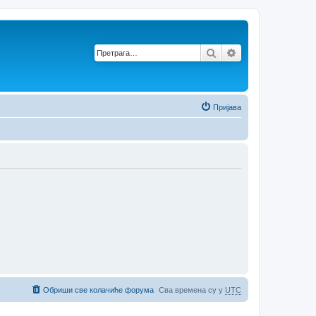
Претрага
Напредна претр
Пријава
Обриши све колачиће форума
Сва времена су у
UTC