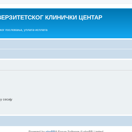
ВЕРЗИТЕТСКОГ КЛИНИЧКИ ЦЕНТАР
ског пословања, уплата-исплата
ву сесију
Powered by
phpBB
® Forum Software © phpBB Limited