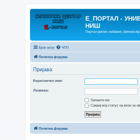
E_ПОРТАЛ - УНИ
НИШ
Портал јавних набавки, финансиј
Брзе везе
ЧПП
Почетна форума
Пријава
Корисничко име:
Лозинка:
Запамти ме
Сакриј мој статус на вези за о
Почетна форума