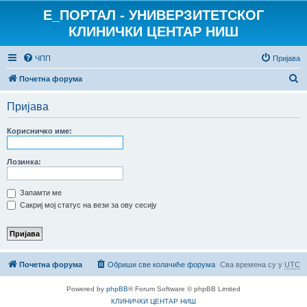
E_ПОРТАЛ - УНИВЕРЗИТЕТСКОГ
КЛИНИЧКИ ЦЕНТАР НИШ
ЧПП
Пријава
П
Почетна форума
р
Пријава
е
т
Корисничко име:
р
а
Лозинка:
г
Запамти ме
а
Сакриј мој статус на вези за ову сесију
Почетна форума
Обриши све колачиће форума
Сва времена су у
UTC
Powered by
phpBB
® Forum Software © phpBB Limited
КЛИНИЧКИ ЦЕНТАР НИШ