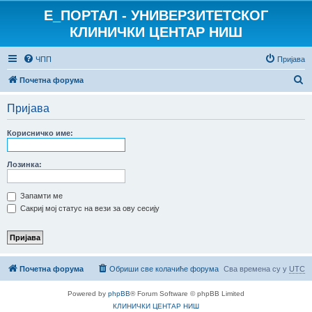
E_ПОРТАЛ - УНИВЕРЗИТЕТСКОГ
КЛИНИЧКИ ЦЕНТАР НИШ
ЧПП
Пријава
П
Почетна форума
р
Пријава
е
т
Корисничко име:
р
а
Лозинка:
г
Запамти ме
а
Сакриј мој статус на вези за ову сесију
Почетна форума
Обриши све колачиће форума
Сва времена су у
UTC
Powered by
phpBB
® Forum Software © phpBB Limited
КЛИНИЧКИ ЦЕНТАР НИШ