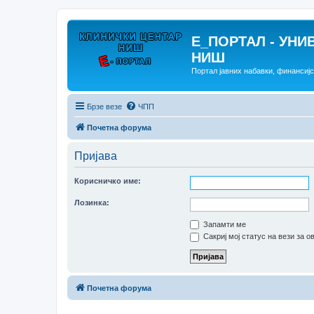
E_ПОРТАЛ - УНИ
НИШ
Портал јавних набавки, финансиј
Брзе везе
ЧПП
Почетна форума
Пријава
Корисничко име:
Лозинка:
Запамти ме
Сакриј мој статус на вези за о
Почетна форума