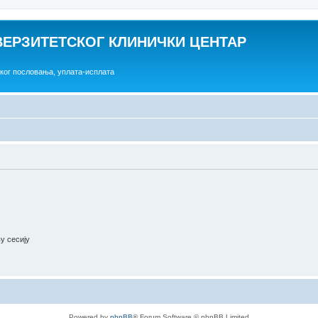
ВЕРЗИТЕТСКОГ КЛИНИЧКИ ЦЕНТАР
ског пословања, уплата-исплата
ву сесију
Powered by
phpBB
® Forum Software © phpBB Limited