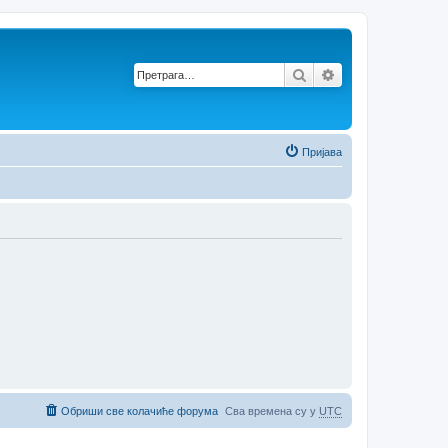
Претрага
Напредна претр
Пријава
Обриши све колачиће форума
Сва времена су у
UTC