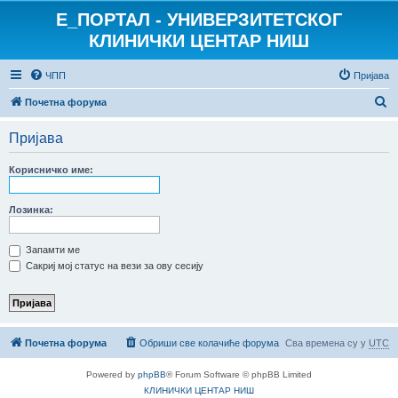
E_ПОРТАЛ - УНИВЕРЗИТЕТСКОГ
КЛИНИЧКИ ЦЕНТАР НИШ
ЧПП
Пријава
П
Почетна форума
р
Пријава
е
т
Корисничко име:
р
а
Лозинка:
г
Запамти ме
а
Сакриј мој статус на вези за ову сесију
Почетна форума
Обриши све колачиће форума
Сва времена су у
UTC
Powered by
phpBB
® Forum Software © phpBB Limited
КЛИНИЧКИ ЦЕНТАР НИШ