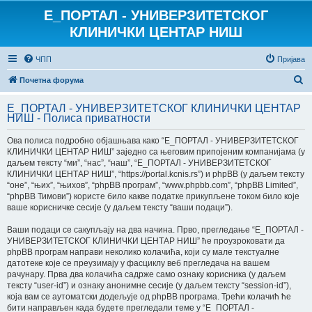
E_ПОРТАЛ - УНИВЕРЗИТЕТСКОГ
КЛИНИЧКИ ЦЕНТАР НИШ
ЧПП
Пријава
П
Почетна форума
р
E_ПОРТАЛ - УНИВЕРЗИТЕТСКОГ КЛИНИЧКИ ЦЕНТАР
е
НИШ - Полиса приватности
т
Ова полиса подробно објашњава како “E_ПОРТАЛ - УНИВЕРЗИТЕТСКОГ
р
КЛИНИЧКИ ЦЕНТАР НИШ” заједно са његовим припојеним компанијама (у
даљем тексту “ми”, “нас”, “наш”, “E_ПОРТАЛ - УНИВЕРЗИТЕТСКОГ
а
КЛИНИЧКИ ЦЕНТАР НИШ”, “https://portal.kcnis.rs”) и phpBB (у даљем тексту
г
“оне”, “њих”, “њихов”, “phpBB програм”, “www.phpbb.com”, “phpBB Limited”,
“phpBB Тимови”) користе било какве податке прикупљене током било које
а
ваше корисничке сесије (у даљем тексту “ваши подаци”).
Ваши подаци се сакупљају на два начина. Прво, прегледање “E_ПОРТАЛ -
УНИВЕРЗИТЕТСКОГ КЛИНИЧКИ ЦЕНТАР НИШ” ће проузроковати да
phpBB програм направи неколико колачића, који су мале текстуалне
датотеке које се преузимају у фасциклу веб прегледача на вашем
рачунару. Прва два колачића садрже само ознаку корисника (у даљем
тексту “user-id”) и ознаку анонимне сесије (у даљем тексту “session-id”),
која вам се аутоматски додељује од phpBB програма. Трећи колачић ће
бити направљен када будете прегледали теме у “E_ПОРТАЛ -