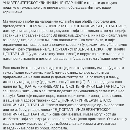
УНИВЕРЗИТЕТСКОГ КЛИНИЧКИ ЦЕНТАР НИШ” и користи да сачува
податке о темама које сте прочитали, побољшавајући тако ваше
коришћење.
Ми можемо такође да направимо колачиће ван phpBB програма док
прегледате “E_ПОРТАЛ - УНИВЕРЗИТЕТСКОГ КЛИНИЧКИ ЦЕНТАР НИШ”,
иако су они ван домашаја овог документа који је намењен само да покрије
странице направљене од phpBB програма. Други начин на који сакупљамо
ваше податке је оно што ви нама пошаљете. Ово може бити, и није
ограничено на: писање као анонимни корисник (у даљем тексту “анонимне
поруке”), регистровање на “E_ПОРТАЛ - УНИВЕРЗИТЕТСКОГ КЛИНИЧКИ
ЦЕНТАР НИШ” (у даљем тексту “ваш налог”) и поруке које сте ви послали
након регистрације и док сте пријављени (у даљем тексту “ваше поруке”).
Ваш налог ће као најмање садржати јединствену ознаку имена (у даљем
тексту “ваше корисничко име”), личну лозинку која се користи за
пријављивање на ваш налог (у даљем тексту “ваша лозинка”) и личну,
исправну мејл адресу (у даљем тексту “ваш мејл”). Ваши подаци за ваш
налог на “E_ПОРТАЛ - УНИВЕРЗИТЕТСКОГ КЛИНИЧКИ ЦЕНТАР НИШ” су
заштићени законима о заштити-података прихваћеним у земљи која нас
хостује. Било који подаци поред вашег корисничког имена, ваше лозинке,
и ваше мејл адресе тражени од “E_ПОРТАЛ - УНИВЕРЗИТЕТСКОГ
КЛИНИЧКИ ЦЕНТАР НИШ” током поступка регистрације су или обавезни
или по избору, у надлежности “E_ПОРТАЛ - УНИВЕРЗИТЕТСКОГ
КЛИНИЧКИ ЦЕНТАР НИШ”. У свим случајевима, имате могућност да
изаберете који ће подаци вашег налога бити јавно приказани. Осим тога, у
вашем налогу, имате могућност избора улаз-а и излаз-а аутоматски
изведених мејлова из phpBB програма.