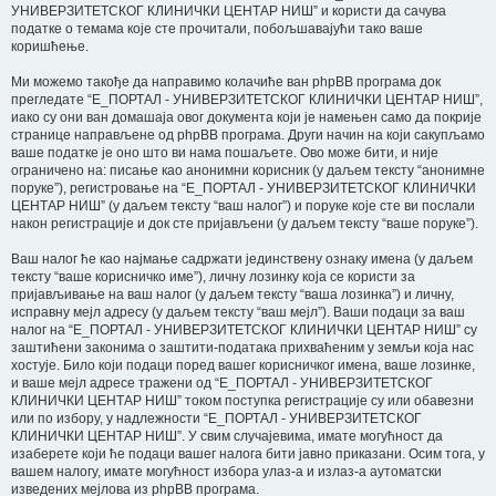
УНИВЕРЗИТЕТСКОГ КЛИНИЧКИ ЦЕНТАР НИШ” и користи да сачува
податке о темама које сте прочитали, побољшавајући тако ваше
коришћење.
Ми можемо такође да направимо колачиће ван phpBB програма док
прегледате “E_ПОРТАЛ - УНИВЕРЗИТЕТСКОГ КЛИНИЧКИ ЦЕНТАР НИШ”,
иако су они ван домашаја овог документа који је намењен само да покрије
странице направљене од phpBB програма. Други начин на који сакупљамо
ваше податке је оно што ви нама пошаљете. Ово може бити, и није
ограничено на: писање као анонимни корисник (у даљем тексту “анонимне
поруке”), регистровање на “E_ПОРТАЛ - УНИВЕРЗИТЕТСКОГ КЛИНИЧКИ
ЦЕНТАР НИШ” (у даљем тексту “ваш налог”) и поруке које сте ви послали
након регистрације и док сте пријављени (у даљем тексту “ваше поруке”).
Ваш налог ће као најмање садржати јединствену ознаку имена (у даљем
тексту “ваше корисничко име”), личну лозинку која се користи за
пријављивање на ваш налог (у даљем тексту “ваша лозинка”) и личну,
исправну мејл адресу (у даљем тексту “ваш мејл”). Ваши подаци за ваш
налог на “E_ПОРТАЛ - УНИВЕРЗИТЕТСКОГ КЛИНИЧКИ ЦЕНТАР НИШ” су
заштићени законима о заштити-података прихваћеним у земљи која нас
хостује. Било који подаци поред вашег корисничког имена, ваше лозинке,
и ваше мејл адресе тражени од “E_ПОРТАЛ - УНИВЕРЗИТЕТСКОГ
КЛИНИЧКИ ЦЕНТАР НИШ” током поступка регистрације су или обавезни
или по избору, у надлежности “E_ПОРТАЛ - УНИВЕРЗИТЕТСКОГ
КЛИНИЧКИ ЦЕНТАР НИШ”. У свим случајевима, имате могућност да
изаберете који ће подаци вашег налога бити јавно приказани. Осим тога, у
вашем налогу, имате могућност избора улаз-а и излаз-а аутоматски
изведених мејлова из phpBB програма.