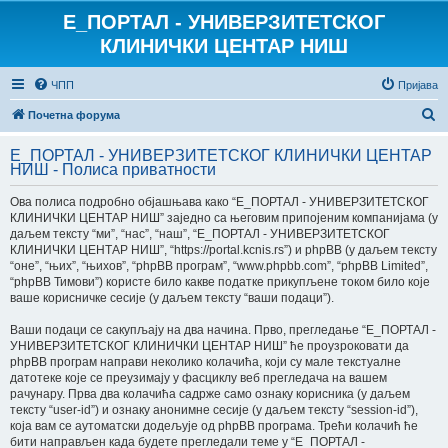
E_ПОРТАЛ - УНИВЕРЗИТЕТСКОГ
КЛИНИЧКИ ЦЕНТАР НИШ
ЧПП
Пријава
П
Почетна форума
р
E_ПОРТАЛ - УНИВЕРЗИТЕТСКОГ КЛИНИЧКИ ЦЕНТАР
е
НИШ - Полиса приватности
т
Ова полиса подробно објашњава како “E_ПОРТАЛ - УНИВЕРЗИТЕТСКОГ
р
КЛИНИЧКИ ЦЕНТАР НИШ” заједно са његовим припојеним компанијама (у
даљем тексту “ми”, “нас”, “наш”, “E_ПОРТАЛ - УНИВЕРЗИТЕТСКОГ
а
КЛИНИЧКИ ЦЕНТАР НИШ”, “https://portal.kcnis.rs”) и phpBB (у даљем тексту
г
“оне”, “њих”, “њихов”, “phpBB програм”, “www.phpbb.com”, “phpBB Limited”,
“phpBB Тимови”) користе било какве податке прикупљене током било које
а
ваше корисничке сесије (у даљем тексту “ваши подаци”).
Ваши подаци се сакупљају на два начина. Прво, прегледање “E_ПОРТАЛ -
УНИВЕРЗИТЕТСКОГ КЛИНИЧКИ ЦЕНТАР НИШ” ће проузроковати да
phpBB програм направи неколико колачића, који су мале текстуалне
датотеке које се преузимају у фасциклу веб прегледача на вашем
рачунару. Прва два колачића садрже само ознаку корисника (у даљем
тексту “user-id”) и ознаку анонимне сесије (у даљем тексту “session-id”),
која вам се аутоматски додељује од phpBB програма. Трећи колачић ће
бити направљен када будете прегледали теме у “E_ПОРТАЛ -