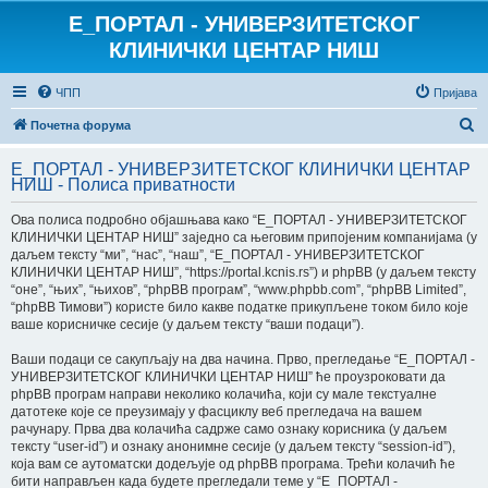
E_ПОРТАЛ - УНИВЕРЗИТЕТСКОГ
КЛИНИЧКИ ЦЕНТАР НИШ
ЧПП
Пријава
П
Почетна форума
р
E_ПОРТАЛ - УНИВЕРЗИТЕТСКОГ КЛИНИЧКИ ЦЕНТАР
е
НИШ - Полиса приватности
т
Ова полиса подробно објашњава како “E_ПОРТАЛ - УНИВЕРЗИТЕТСКОГ
р
КЛИНИЧКИ ЦЕНТАР НИШ” заједно са његовим припојеним компанијама (у
даљем тексту “ми”, “нас”, “наш”, “E_ПОРТАЛ - УНИВЕРЗИТЕТСКОГ
а
КЛИНИЧКИ ЦЕНТАР НИШ”, “https://portal.kcnis.rs”) и phpBB (у даљем тексту
г
“оне”, “њих”, “њихов”, “phpBB програм”, “www.phpbb.com”, “phpBB Limited”,
“phpBB Тимови”) користе било какве податке прикупљене током било које
а
ваше корисничке сесије (у даљем тексту “ваши подаци”).
Ваши подаци се сакупљају на два начина. Прво, прегледање “E_ПОРТАЛ -
УНИВЕРЗИТЕТСКОГ КЛИНИЧКИ ЦЕНТАР НИШ” ће проузроковати да
phpBB програм направи неколико колачића, који су мале текстуалне
датотеке које се преузимају у фасциклу веб прегледача на вашем
рачунару. Прва два колачића садрже само ознаку корисника (у даљем
тексту “user-id”) и ознаку анонимне сесије (у даљем тексту “session-id”),
која вам се аутоматски додељује од phpBB програма. Трећи колачић ће
бити направљен када будете прегледали теме у “E_ПОРТАЛ -