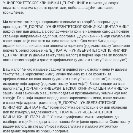
УНИВЕРЗИТЕТСКОГ КЛИНИЧКИ ЦЕНТАР НИШ” и користи да сачува
податке о темама које сте прочитали, побољшавајући тако ваше
коришћење.
Ми можемо такође да направимо колачиће ван phpBB програма док
прегледате “E_ПОРТАЛ - УНИВЕРЗИТЕТСКОГ КЛИНИЧКИ ЦЕНТАР НИШ”,
иако су они ван домашаја овог документа који је намењен само да покрије
странице направљене од phpBB програма. Други начин на који сакупљамо
ваше податке је оно што ви нама пошаљете. Ово може бити, и није
ограничено на: писање као анонимни корисник (у даљем тексту “анонимне
поруке”), регистровање на “E_ПОРТАЛ - УНИВЕРЗИТЕТСКОГ КЛИНИЧКИ
ЦЕНТАР НИШ” (у даљем тексту “ваш налог”) и поруке које сте ви послали
након регистрације и док сте пријављени (у даљем тексту “ваше поруке”).
Ваш налог ће као најмање садржати јединствену ознаку имена (у даљем
тексту “ваше корисничко име”), личну лозинку која се користи за
пријављивање на ваш налог (у даљем тексту “ваша лозинка”) и личну,
исправну мејл адресу (у даљем тексту “ваш мејл”). Ваши подаци за ваш
налог на “E_ПОРТАЛ - УНИВЕРЗИТЕТСКОГ КЛИНИЧКИ ЦЕНТАР НИШ” су
заштићени законима о заштити-података прихваћеним у земљи која нас
хостује. Било који подаци поред вашег корисничког имена, ваше лозинке,
и ваше мејл адресе тражени од “E_ПОРТАЛ - УНИВЕРЗИТЕТСКОГ
КЛИНИЧКИ ЦЕНТАР НИШ” током поступка регистрације су или обавезни
или по избору, у надлежности “E_ПОРТАЛ - УНИВЕРЗИТЕТСКОГ
КЛИНИЧКИ ЦЕНТАР НИШ”. У свим случајевима, имате могућност да
изаберете који ће подаци вашег налога бити јавно приказани. Осим тога, у
вашем налогу, имате могућност избора улаз-а и излаз-а аутоматски
изведених мејлова из phpBB програма.