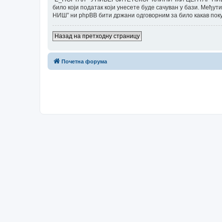
било који податак који унесете буде сачуван у бази. М
НИШ” ни phpBB бити држани одговорним за било какав поку
Назад на претходну страницу
Почетна форума