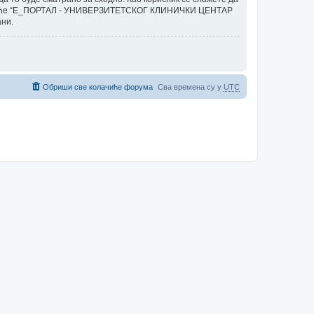
, нити ће “E_ПОРТАЛ - УНИВЕРЗИТЕТСКОГ КЛИНИЧКИ ЦЕНТАР
ани.
Обриши све колачиће форума
Сва времена су у
UTC