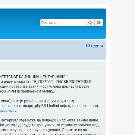
Претрага
Напредна претр
Пријава
ЕРЗИТЕТСКОГ КЛИНИЧКИ ЦЕНТАР НИШ”,
ступате и/или користите “E_ПОРТАЛ - УНИВЕРЗИТЕТСКОГ
сами проверите званичност услова док настављате
м и/или исправљеном облику.
Тимови”) што је решење за форум издат под “
сноване разговоре; phpBB Limited није одговорна за оно
phpbb.com/
.
и материјал који може да повреди било какве законе ваше
до тога да будете тренутно и за стално стављени под
помогле у спровођењу ових услова. Слажете се да
то буде сматрано за сходно. Као корисник се слажете да