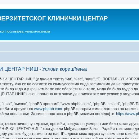
ВЕРЗИТЕТСКОГ КЛИНИЧКИ ЦЕНТАР
ског пословања, уплата-исплата
 ЦЕНТАР НИШ - Услови коришћења
И ЦЕНТАР НИШ” (у даљем тексту “ми”, “нас”, “наш”, “E_ПОРТАЛ - УНИВ
 даљем тексту. Ако се не слажете са свим условима онда вас молимо да не при
ило када и у крајњем ћемо вас обавестити о томе, мада би било мудро да 
АР НИШ” након промена што значи да прихватате ове услове у ажурирано
“њих”, “њихов”, “phpBB програм”, “www.phpbb.com”, “phpBB Limited”, “phpBB 
оже бити преузет са
www.phpbb.com
. phpBB програм само олакшава на мрежи о
 и/или понашање. За више података о phpBB, молимо погледајте:
https://www.
ст, клеветнички, пун мржње, претећи, сексуално-усмерен или било какав друг
ИЧКИ ЦЕНТАР НИШ” хостује или Међународни Закон. Радећи тако може доћи 
у уколико буде тражено од нас. IP адресе свих порука су снимљене како би 
раво да уклони, учита, премести или затвори било коју тему и било када 