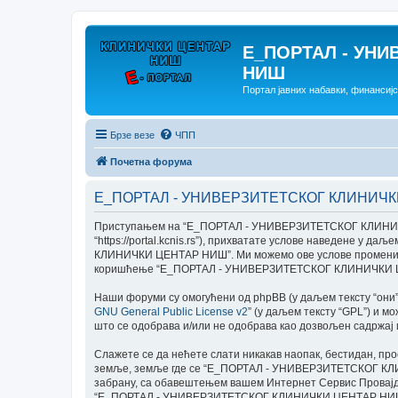
E_ПОРТАЛ - УНИ
НИШ
Портал јавних набавки, финансиј
Брзе везе
ЧПП
Почетна форума
E_ПОРТАЛ - УНИВЕРЗИТЕТСКОГ КЛИНИЧКИ
Приступањем на “E_ПОРТАЛ - УНИВЕРЗИТЕТСКОГ КЛИНИЧК
“https://portal.kcnis.rs”), прихватате услове наведене у
КЛИНИЧКИ ЦЕНТАР НИШ”. Ми можемо ове услове променити б
коришћење “E_ПОРТАЛ - УНИВЕРЗИТЕТСКОГ КЛИНИЧКИ ЦЕНТ
Наши форуми су омогућени од phpBB (у даљем тексту “они”, 
GNU General Public License v2
” (у даљем тексту “GPL”) и м
што се одобрава и/или не одобрава као дозвољен садржај
Слажете се да нећете слати никакав наопак, бестидан, про
земље, земље где се “E_ПОРТАЛ - УНИВЕРЗИТЕТСКОГ КЛИН
забрану, са обавештењем вашем Интернет Сервис Провајдер
“E_ПОРТАЛ - УНИВЕРЗИТЕТСКОГ КЛИНИЧКИ ЦЕНТАР НИШ” има п