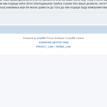
еђутим ови подаци неће бити обелодањени трећој страни без ваше дозволе
шај хаковања који би могао довести до тога да ови подаци буду компромитов
Powered by
phpBB
® Forum Software © phpBB Limited
КЛИНИЧКИ ЦЕНТАР НИШ
PRIVACY_LINK
|
TERMS_LINK