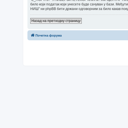
било који податак који унесете буде сачуван у бази. М
НИШ” ни phpBB бити држани одговорним за било какав поку
Назад на претходну страницу
Почетна форума