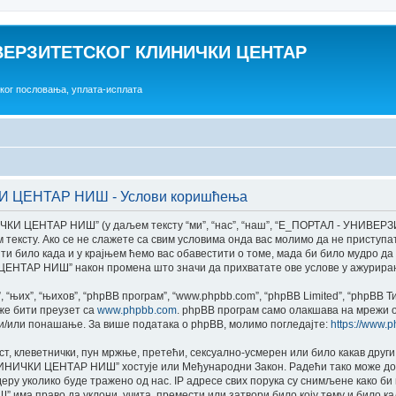
ВЕРЗИТЕТСКОГ КЛИНИЧКИ ЦЕНТАР
ског пословања, уплата-исплата
 ЦЕНТАР НИШ - Услови коришћења
И ЦЕНТАР НИШ” (у даљем тексту “ми”, “нас”, “наш”, “E_ПОРТАЛ - УНИВ
 даљем тексту. Ако се не слажете са свим условима онда вас молимо да не при
ило када и у крајњем ћемо вас обавестити о томе, мада би било мудро да 
АР НИШ” након промена што значи да прихватате ове услове у ажурирано
“њих”, “њихов”, “phpBB програм”, “www.phpbb.com”, “phpBB Limited”, “phpBB 
оже бити преузет са
www.phpbb.com
. phpBB програм само олакшава на мрежи о
 и/или понашање. За више података о phpBB, молимо погледајте:
https://www.
ст, клеветнички, пун мржње, претећи, сексуално-усмерен или било какав друг
ИЧКИ ЦЕНТАР НИШ” хостује или Међународни Закон. Радећи тако може доћи 
у уколико буде тражено од нас. IP адресе свих порука су снимљене како би 
раво да уклони, учита, премести или затвори било коју тему и било када 