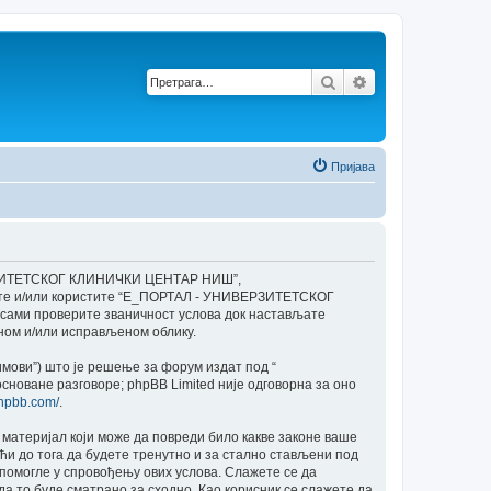
Претрага
Напредна претр
Пријава
ЕРЗИТЕТСКОГ КЛИНИЧКИ ЦЕНТАР НИШ”,
ступате и/или користите “E_ПОРТАЛ - УНИВЕРЗИТЕТСКОГ
сами проверите званичност услова док настављате
м и/или исправљеном облику.
Тимови”) што је решење за форум издат под “
сноване разговоре; phpBB Limited није одговорна за оно
phpbb.com/
.
и материјал који може да повреди било какве законе ваше
до тога да будете тренутно и за стално стављени под
помогле у спровођењу ових услова. Слажете се да
то буде сматрано за сходно. Као корисник се слажете да