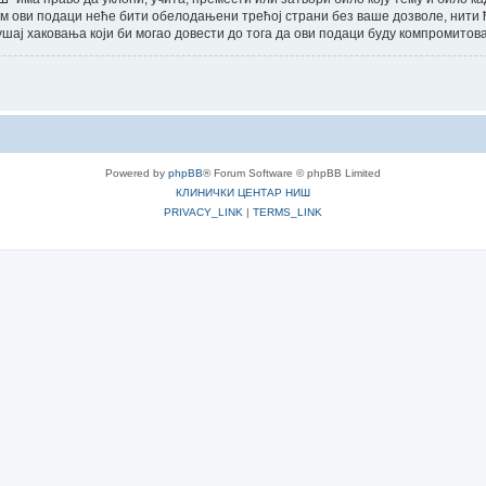
еђутим ови подаци неће бити обелодањени трећој страни без ваше дозволе
шај хаковања који би могао довести до тога да ови подаци буду компромитов
Powered by
phpBB
® Forum Software © phpBB Limited
КЛИНИЧКИ ЦЕНТАР НИШ
PRIVACY_LINK
|
TERMS_LINK