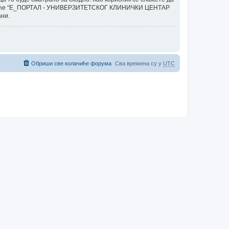
, нити ће “E_ПОРТАЛ - УНИВЕРЗИТЕТСКОГ КЛИНИЧКИ ЦЕНТАР
ани.
Обриши све колачиће форума
Сва времена су у
UTC