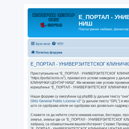
E_ПОРТАЛ - УНИ
НИШ
Портал јавних набавки, финансиј
Брзе везе
ЧПП
Почетна форума
E_ПОРТАЛ - УНИВЕРЗИТЕТСКОГ КЛИНИЧКИ
Приступањем на “E_ПОРТАЛ - УНИВЕРЗИТЕТСКОГ КЛИНИЧК
“https://portal.kcnis.rs”), прихватате услове наведене у
КЛИНИЧКИ ЦЕНТАР НИШ”. Ми можемо ове услове променити б
коришћење “E_ПОРТАЛ - УНИВЕРЗИТЕТСКОГ КЛИНИЧКИ ЦЕНТ
Наши форуми су омогућени од phpBB (у даљем тексту “они”, 
GNU General Public License v2
” (у даљем тексту “GPL”) и м
што се одобрава и/или не одобрава као дозвољен садржај
Слажете се да нећете слати никакав наопак, бестидан, про
земље, земље где се “E_ПОРТАЛ - УНИВЕРЗИТЕТСКОГ КЛИН
забрану, са обавештењем вашем Интернет Сервис Провајдер
“E_ПОРТАЛ - УНИВЕРЗИТЕТСКОГ КЛИНИЧКИ ЦЕНТАР НИШ” има п