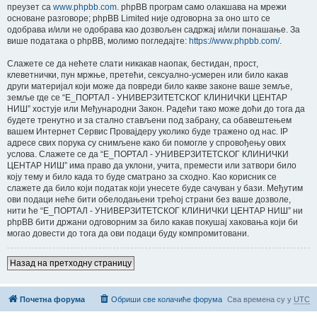
преузет са
www.phpbb.com
. phpBB програм само олакшава на мрежи
основане разговоре; phpBB Limited није одговорна за оно што се
одобрава и/или не одобрава као дозвољен садржај и/или понашање. За
више података о phpBB, молимо погледајте:
https://www.phpbb.com/
.
Слажете се да нећете слати никакав наопак, бестидан, прост,
клеветнички, пун мржње, претећи, сексуално-усмерен или било какав
други материјал који може да повреди било какве законе ваше земље,
земље где се “E_ПОРТАЛ - УНИВЕРЗИТЕТСКОГ КЛИНИЧКИ ЦЕНТАР
НИШ” хостује или Међународни Закон. Радећи тако може доћи до тога да
будете тренутно и за стално стављени под забрану, са обавештењем
вашем Интернет Сервис Провајдеру уколико буде тражено од нас. IP
адресе свих порука су снимљене како би помогле у спровођењу ових
услова. Слажете се да “E_ПОРТАЛ - УНИВЕРЗИТЕТСКОГ КЛИНИЧКИ
ЦЕНТАР НИШ” има право да уклони, учита, премести или затвори било
коју тему и било када то буде сматрано за сходно. Као корисник се
слажете да било који податак који унесете буде сачуван у бази. Међутим
ови подаци неће бити обелодањени трећој страни без ваше дозволе,
нити ће “E_ПОРТАЛ - УНИВЕРЗИТЕТСКОГ КЛИНИЧКИ ЦЕНТАР НИШ” ни
phpBB бити држани одговорним за било какав покушај хаковања који би
могао довести до тога да ови подаци буду компромитовани.
Назад на претходну страницу
Почетна форума
Обриши све колачиће форума
Сва времена су у
UTC