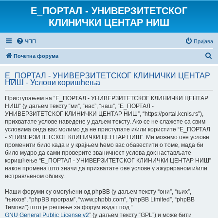
E_ПОРТАЛ - УНИВЕРЗИТЕТСКОГ
КЛИНИЧКИ ЦЕНТАР НИШ
ЧПП
Пријава
П
Почетна форума
р
E_ПОРТАЛ - УНИВЕРЗИТЕТСКОГ КЛИНИЧКИ ЦЕНТАР
е
НИШ - Услови коришћења
т
Приступањем на “E_ПОРТАЛ - УНИВЕРЗИТЕТСКОГ КЛИНИЧКИ ЦЕНТАР
р
НИШ” (у даљем тексту “ми”, “нас”, “наш”, “E_ПОРТАЛ -
УНИВЕРЗИТЕТСКОГ КЛИНИЧКИ ЦЕНТАР НИШ”, “https://portal.kcnis.rs”),
а
прихватате услове наведене у даљем тексту. Ако се не слажете са свим
г
условима онда вас молимо да не приступате и/или користите “E_ПОРТАЛ
- УНИВЕРЗИТЕТСКОГ КЛИНИЧКИ ЦЕНТАР НИШ”. Ми можемо ове услове
а
променити било када и у крајњем ћемо вас обавестити о томе, мада би
било мудро да сами проверите званичност услова док настављате
коришћење “E_ПОРТАЛ - УНИВЕРЗИТЕТСКОГ КЛИНИЧКИ ЦЕНТАР НИШ”
након промена што значи да прихватате ове услове у ажурираном и/или
исправљеном облику.
Наши форуми су омогућени од phpBB (у даљем тексту “они”, “њих”,
“њихов”, “phpBB програм”, “www.phpbb.com”, “phpBB Limited”, “phpBB
Тимови”) што је решење за форум издат под “
GNU General Public License v2
” (у даљем тексту “GPL”) и може бити