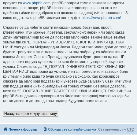
преузет са
www.phpbb.com
. phpBB програм само олакшава на мрежи
основане разговоре; phpBB Limited није одговорна за оно што се
одобрава и/или не одобрава као дозвољен садржај и/или понашање. За
више података о phpBB, молимо погледајте:
https://www.phpbb.com/
.
Слажете се да нећете слати никакав наопак, бестидан, прост,
клеветнички, пун мржње, претећи, сексуално-усмерен или било какав
други материјал који може да повреди било какве законе ваше земље,
земље где се “E_ПОРТАЛ - УНИВЕРЗИТЕТСКОГ КЛИНИЧКИ ЦЕНТАР
НИШ” хостује или Међународни Закон. Радећи тако може доћи до тога да
будете тренутно и за стално стављени под забрану, са обавештењем
вашем Интернет Сервис Провајдеру уколико буде тражено од нас. IP
адресе свих порука су снимљене како би помогле у спровођењу ових
услова. Слажете се да “E_ПОРТАЛ - УНИВЕРЗИТЕТСКОГ КЛИНИЧКИ
ЦЕНТАР НИШ” има право да уклони, учита, премести или затвори било
коју тему и било када то буде сматрано за сходно. Као корисник се
слажете да било који податак који унесете буде сачуван у бази. Међутим
ови подаци неће бити обелодањени трећој страни без ваше дозволе,
нити ће “E_ПОРТАЛ - УНИВЕРЗИТЕТСКОГ КЛИНИЧКИ ЦЕНТАР НИШ” ни
phpBB бити држани одговорним за било какав покушај хаковања који би
могао довести до тога да ови подаци буду компромитовани.
Назад на претходну страницу
Почетна форума
Обриши све колачиће форума
Сва времена су у
UTC