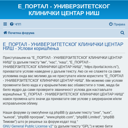
E_ПОРТАЛ - УНИВЕРЗИТЕТСКОГ
КЛИНИЧКИ ЦЕНТАР НИШ
ЧПП
Пријава
П
Почетна форума
р
E_ПОРТАЛ - УНИВЕРЗИТЕТСКОГ КЛИНИЧКИ ЦЕНТАР
е
НИШ - Услови коришћења
т
Приступањем на “E_ПОРТАЛ - УНИВЕРЗИТЕТСКОГ КЛИНИЧКИ ЦЕНТАР
р
НИШ” (у даљем тексту “ми”, “нас”, “наш”, “E_ПОРТАЛ -
УНИВЕРЗИТЕТСКОГ КЛИНИЧКИ ЦЕНТАР НИШ”, “https://portal.kcnis.rs”),
а
прихватате услове наведене у даљем тексту. Ако се не слажете са свим
г
условима онда вас молимо да не приступате и/или користите “E_ПОРТАЛ
- УНИВЕРЗИТЕТСКОГ КЛИНИЧКИ ЦЕНТАР НИШ”. Ми можемо ове услове
а
променити било када и у крајњем ћемо вас обавестити о томе, мада би
било мудро да сами проверите званичност услова док настављате
коришћење “E_ПОРТАЛ - УНИВЕРЗИТЕТСКОГ КЛИНИЧКИ ЦЕНТАР НИШ”
након промена што значи да прихватате ове услове у ажурираном и/или
исправљеном облику.
Наши форуми су омогућени од phpBB (у даљем тексту “они”, “њих”,
“њихов”, “phpBB програм”, “www.phpbb.com”, “phpBB Limited”, “phpBB
Тимови”) што је решење за форум издат под “
GNU General Public License v2
” (у даљем тексту “GPL”) и може бити