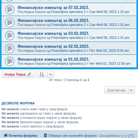
Финансијски извештај за 07.02.2023.
Последња порука од
Finansijska operativa 2
«
Сре Феб 08, 2023 1:32 pm
Финансијски извештај за 06.02.2023.
Последња порука од
Finansijska operativa 2
«
Сре Феб 08, 2023 1:32 pm
Финансијски извештај за 03.02.2023.
Последња порука од
Finansijska operativa 2
«
Сре Феб 08, 2023 1:31 pm
Финансијски извештај за 02.02.2023.
Последња порука од
Finansijska operativa 2
«
Пет Феб 03, 2023 9:04 am
Финансијски извештај за 01.02.2023.
Последња порука од
Finansijska operativa 2
«
Чет Феб 02, 2023 11:06 am
Нова Тема
18 тема • Страница
1
од
1
Скочи на
ДОЗВОЛЕ ФОРУМА
Не можете
слати нове теме у овај форум
Не можете
одговарати на теме у овом форуму
Не можете
учитавати ваше поруке у овом форуму
Не можете
брисати ваше поруке у овом форуму
Не можете
слати прилоге у овај форум
Почетна форума
Обриши све колачиће форума
Сва времена су у
UTC