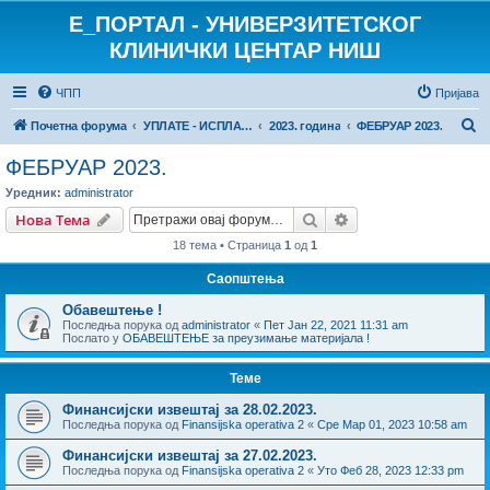
E_ПОРТАЛ - УНИВЕРЗИТЕТСКОГ
КЛИНИЧКИ ЦЕНТАР НИШ
ЧПП
Пријава
П
Почетна форума
УПЛАТЕ - ИСПЛАТЕ
2023. година
ФЕБРУАР 2023.
р
ФЕБРУАР 2023.
е
Уредник:
administrator
т
Претрага
Напредна претрага
Нова Тема
р
18 тема • Страница
1
од
1
а
Саопштења
г
Обавештење !
а
Последња порука од
administrator
«
Пет Јан 22, 2021 11:31 am
Послато у
ОБАВЕШТЕЊЕ за преузимање материјала !
Теме
Финансијски извештај за 28.02.2023.
Последња порука од
Finansijska operativa 2
«
Сре Мар 01, 2023 10:58 am
Финансијски извештај за 27.02.2023.
Последња порука од
Finansijska operativa 2
«
Уто Феб 28, 2023 12:33 pm