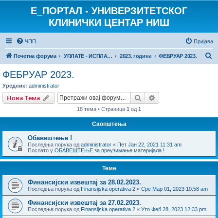
E_ПОРТАЛ - УНИВЕРЗИТЕТСКОГ
КЛИНИЧКИ ЦЕНТАР НИШ
ЧПП
Пријава
П
Почетна форума
УПЛАТЕ - ИСПЛАТЕ
2023. година
ФЕБРУАР 2023.
р
ФЕБРУАР 2023.
е
Уредник:
administrator
т
Претрага
Напредна претрага
Нова Тема
р
18 тема • Страница
1
од
1
а
Саопштења
г
Обавештење !
а
Последња порука од
administrator
«
Пет Јан 22, 2021 11:31 am
Послато у
ОБАВЕШТЕЊЕ за преузимање материјала !
Теме
Финансијски извештај за 28.02.2023.
Последња порука од
Finansijska operativa 2
«
Сре Мар 01, 2023 10:58 am
Финансијски извештај за 27.02.2023.
Последња порука од
Finansijska operativa 2
«
Уто Феб 28, 2023 12:33 pm