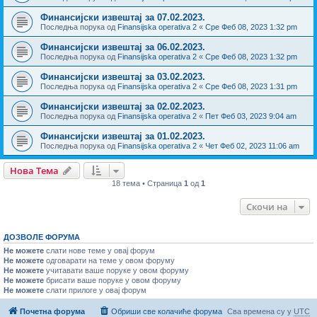
Финансијски извештај за 07.02.2023.
Последња порука од
Finansijska operativa 2
«
Сре Феб 08, 2023 1:32 pm
Финансијски извештај за 06.02.2023.
Последња порука од
Finansijska operativa 2
«
Сре Феб 08, 2023 1:32 pm
Финансијски извештај за 03.02.2023.
Последња порука од
Finansijska operativa 2
«
Сре Феб 08, 2023 1:31 pm
Финансијски извештај за 02.02.2023.
Последња порука од
Finansijska operativa 2
«
Пет Феб 03, 2023 9:04 am
Финансијски извештај за 01.02.2023.
Последња порука од
Finansijska operativa 2
«
Чет Феб 02, 2023 11:06 am
Нова Тема
18 тема • Страница
1
од
1
Скочи на
ДОЗВОЛЕ ФОРУМА
Не можете
слати нове теме у овај форум
Не можете
одговарати на теме у овом форуму
Не можете
учитавати ваше поруке у овом форуму
Не можете
брисати ваше поруке у овом форуму
Не можете
слати прилоге у овај форум
Почетна форума
Обриши све колачиће форума
Сва времена су у
UTC