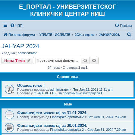
E_ПОРТАЛ - УНИВЕРЗИТЕТСКОГ
КЛИНИЧКИ ЦЕНТАР НИШ
ЧПП
Пријава
П
Почетна форума
УПЛАТЕ - ИСПЛАТЕ
2024. година
ЈАНУАР 2024.
р
ЈАНУАР 2024.
е
Уредник:
administrator
т
Претрага
Напредна претрага
Нова Тема
р
24 тема • Страница
1
од
1
а
Саопштења
г
Обавештење !
а
Последња порука од
administrator
«
Пет Јан 22, 2021 11:31 am
Послато у
ОБАВЕШТЕЊЕ за преузимање материјала !
Теме
Финансијски извештај за 31.01.2024.
Последња порука од
Finansijska operativa 2
«
Чет Феб 01, 2024 7:35 am
Финансијски извештај за 30.01.2024.
Последња порука од
Finansijska operativa 2
«
Сре Јан 31, 2024 7:29 am