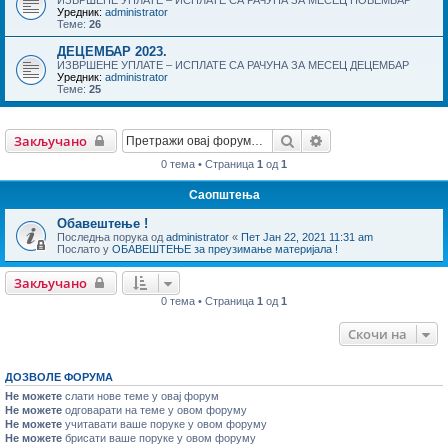
Уредник:
administrator
Теме:
26
ДЕЦЕМБАР 2023.
ИЗВРШЕНЕ УПЛАТЕ – ИСПЛАТЕ СА РАЧУНА ЗА МЕСЕЦ ДЕЦЕМБАР
Уредник:
administrator
Теме:
25
Претрага
Напредна претраг
Закључано
0 тема • Страница
1
од
1
Саопштења
Обавештење !
Последња порука од
administrator
«
Пет Јан 22, 2021 11:31 am
Послато у
ОБАВЕШТЕЊЕ за преузимање материјала !
Закључано
0 тема • Страница
1
од
1
Скочи на
ДОЗВОЛЕ ФОРУМА
Не можете
слати нове теме у овај форум
Не можете
одговарати на теме у овом форуму
Не можете
учитавати ваше поруке у овом форуму
Не можете
брисати ваше поруке у овом форуму