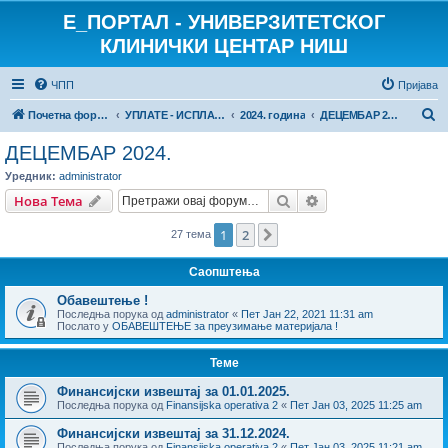
E_ПОРТАЛ - УНИВЕРЗИТЕТСКОГ
КЛИНИЧКИ ЦЕНТАР НИШ
ЧПП
Пријава
П
Почетна форума
УПЛАТЕ - ИСПЛАТЕ
2024. година
ДЕЦЕМБАР 2024.
р
ДЕЦЕМБАР 2024.
е
Уредник:
administrator
т
Претрага
Напредна претрага
Нова Тема
р
1
2
Следећа
27 тема
а
г
Саопштења
а
Обавештење !
Последња порука од
administrator
«
Пет Јан 22, 2021 11:31 am
Послато у
ОБАВЕШТЕЊЕ за преузимање материјала !
Теме
Финансијски извештај за 01.01.2025.
Последња порука од
Finansijska operativa 2
«
Пет Јан 03, 2025 11:25 am
Финансијски извештај за 31.12.2024.
Последња порука од
Finansijska operativa 2
«
Пет Јан 03, 2025 11:21 am