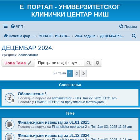
E_ПОРТАЛ - УНИВЕРЗИТЕТСКОГ
КЛИНИЧКИ ЦЕНТАР НИШ
ЧПП
Пријава
П
Почетна форума
УПЛАТЕ - ИСПЛАТЕ
2024. година
ДЕЦЕМБАР 2024.
р
ДЕЦЕМБАР 2024.
е
Уредник:
administrator
т
Претрага
Напредна претрага
Нова Тема
р
1
2
Следећа
27 тема
а
г
Саопштења
а
Обавештење !
Последња порука од
administrator
«
Пет Јан 22, 2021 11:31 am
Послато у
ОБАВЕШТЕЊЕ за преузимање материјала !
Теме
Финансијски извештај за 01.01.2025.
Последња порука од
Finansijska operativa 2
«
Пет Јан 03, 2025 11:25 am
Финансијски извештај за 31.12.2024.
Последња порука од
Finansijska operativa 2
«
Пет Јан 03, 2025 11:21 am