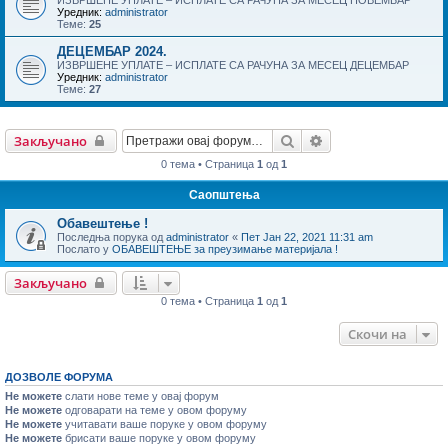
Уредник:
administrator
Теме:
25
ДЕЦЕМБАР 2024.
ИЗВРШЕНЕ УПЛАТЕ – ИСПЛАТЕ СА РАЧУНА ЗА МЕСЕЦ ДЕЦЕМБАР
Уредник:
administrator
Теме:
27
Претрага
Напредна претраг
Закључано
0 тема • Страница
1
од
1
Саопштења
Обавештење !
Последња порука од
administrator
«
Пет Јан 22, 2021 11:31 am
Послато у
ОБАВЕШТЕЊЕ за преузимање материјала !
Закључано
0 тема • Страница
1
од
1
Скочи на
ДОЗВОЛЕ ФОРУМА
Не можете
слати нове теме у овај форум
Не можете
одговарати на теме у овом форуму
Не можете
учитавати ваше поруке у овом форуму
Не можете
брисати ваше поруке у овом форуму