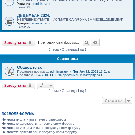
Уредник:
administrator
Теме:
25
ДЕЦЕМБАР 2024.
ИЗВРШЕНЕ УПЛАТЕ – ИСПЛАТЕ СА РАЧУНА ЗА МЕСЕЦ ДЕЦЕМБАР
Уредник:
administrator
Теме:
27
Претрага
Напредна претраг
Закључано
0 тема • Страница
1
од
1
Саопштења
Обавештење !
Последња порука од
administrator
«
Пет Јан 22, 2021 11:31 am
Послато у
ОБАВЕШТЕЊЕ за преузимање материјала !
Закључано
0 тема • Страница
1
од
1
Скочи на
ДОЗВОЛЕ ФОРУМА
Не можете
слати нове теме у овај форум
Не можете
одговарати на теме у овом форуму
Не можете
учитавати ваше поруке у овом форуму
Не можете
брисати ваше поруке у овом форуму