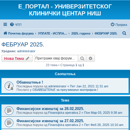
E_ПОРТАЛ - УНИВЕРЗИТЕТСКОГ
КЛИНИЧКИ ЦЕНТАР НИШ
ЧПП
Пријава
П
Почетна форума
УПЛАТЕ - ИСПЛАТЕ
2025. година
ФЕБРУАР 2025.
р
ФЕБРУАР 2025.
е
Уредник:
administrator
т
Претрага
Напредна претрага
Нова Тема
р
23 тема • Страница
1
од
1
а
Саопштења
г
Обавештење !
а
Последња порука од
administrator
«
Пет Јан 22, 2021 11:31 am
Послато у
ОБАВЕШТЕЊЕ за преузимање материјала !
Теме
Финансијски извештај за 28.02.2025.
Последња порука од
Finansijska operativa 2
«
Пон Мар 03, 2025 9:38 am
Финансијски извештај за 27.02.2025.
Последња порука од
Finansijska operativa 2
«
Пет Феб 28, 2025 10:10 am