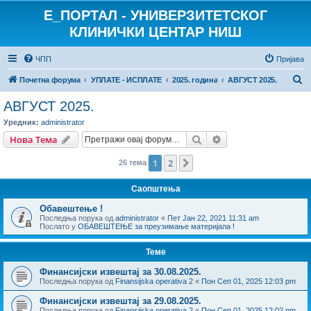
E_ПОРТАЛ - УНИВЕРЗИТЕТСКОГ
КЛИНИЧКИ ЦЕНТАР НИШ
ЧПП
Пријава
П
Почетна форума
УПЛАТЕ - ИСПЛАТЕ
2025. година
АВГУСТ 2025.
р
АВГУСТ 2025.
е
Уредник:
administrator
т
Претрага
Напредна претрага
Нова Тема
р
1
2
Следећа
26 тема
а
г
Саопштења
а
Обавештење !
Последња порука од
administrator
«
Пет Јан 22, 2021 11:31 am
Послато у
ОБАВЕШТЕЊЕ за преузимање материјала !
Теме
Финансијски извештај за 30.08.2025.
Последња порука од
Finansijska operativa 2
«
Пон Сеп 01, 2025 12:03 pm
Финансијски извештај за 29.08.2025.
Последња порука од
Finansijska operativa 2
«
Пон Сеп 01, 2025 12:02 pm