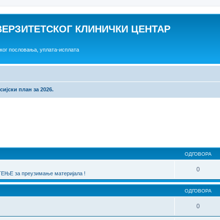
ВЕРЗИТЕТСКОГ КЛИНИЧКИ ЦЕНТАР
ског пословања, уплата-исплата
ијски план за 2026.
една претрага
ОДГОВОРА
0
ЊЕ за преузимање материјала !
ОДГОВОРА
0