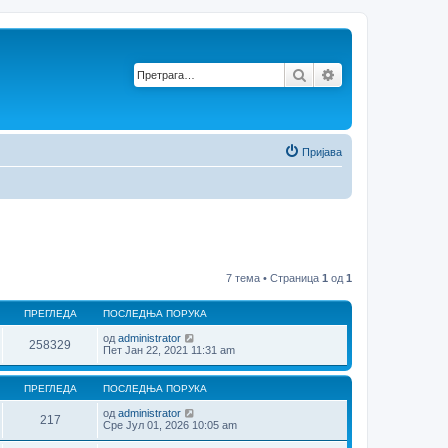
Претрага
Напредна претр
Пријава
7 тема • Страница
1
од
1
ПРЕГЛЕДА
ПОСЛЕДЊА ПОРУКА
од
administrator
258329
Пет Јан 22, 2021 11:31 am
ПРЕГЛЕДА
ПОСЛЕДЊА ПОРУКА
од
administrator
217
Сре Јул 01, 2026 10:05 am