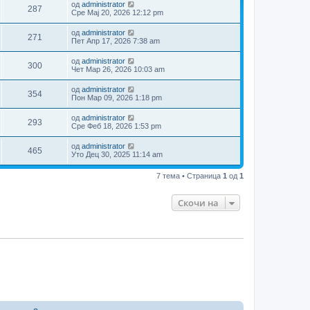
од
administrator
287
Сре Мај 20, 2026 12:12 pm
од
administrator
271
Пет Апр 17, 2026 7:38 am
од
administrator
300
Чет Мар 26, 2026 10:03 am
од
administrator
354
Пон Мар 09, 2026 1:18 pm
од
administrator
293
Сре Феб 18, 2026 1:53 pm
од
administrator
465
Уто Дец 30, 2025 11:14 am
7 тема • Страница
1
од
1
Скочи на