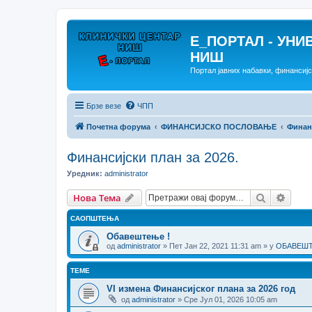
E_ПОРТАЛ - УНИ
НИШ
Портал јавних набавки, финансиј
Брзе везе
ЧПП
Почетна форума
ФИНАНСИЈСКО ПОСЛОВАЊЕ
Финанс
Финансијски план за 2026.
Уредник:
administrator
Претрага
Напр
Нова Тема
САОПШТЕЊА
Обавештење !
од
administrator
» Пет Јан 22, 2021 11:31 am » у
ОБАВЕШТЕ
ТЕМЕ
VI измена Финансијског плана за 2026 год
од
administrator
» Сре Јул 01, 2026 10:05 am