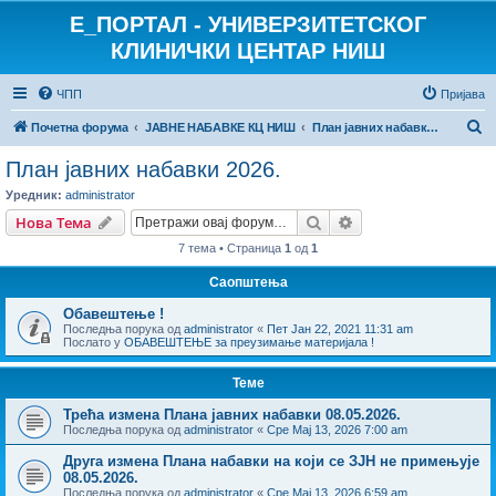
E_ПОРТАЛ - УНИВЕРЗИТЕТСКОГ
КЛИНИЧКИ ЦЕНТАР НИШ
ЧПП
Пријава
П
Почетна форума
ЈАВНЕ НАБАВКЕ КЦ НИШ
План јавних набавки 2026.
р
План јавних набавки 2026.
е
Уредник:
administrator
т
Претрага
Напредна претрага
Нова Тема
р
7 тема • Страница
1
од
1
а
Саопштења
г
Обавештење !
а
Последња порука од
administrator
«
Пет Јан 22, 2021 11:31 am
Послато у
ОБАВЕШТЕЊЕ за преузимање материјала !
Теме
Трећа измена Плана јавних набавки 08.05.2026.
Последња порука од
administrator
«
Сре Мај 13, 2026 7:00 am
Друга измена Плана набавки на који се ЗЈН не примењује
08.05.2026.
Последња порука од
administrator
«
Сре Мај 13, 2026 6:59 am