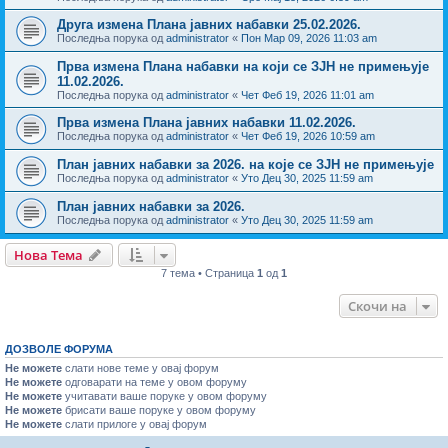
Друга измена Плана јавних набавки 25.02.2026.
Последња порука од
administrator
«
Пон Мар 09, 2026 11:03 am
Прва измена Плана набавки на који се ЗЈН не примењује
11.02.2026.
Последња порука од
administrator
«
Чет Феб 19, 2026 11:01 am
Прва измена Плана јавних набавки 11.02.2026.
Последња порука од
administrator
«
Чет Феб 19, 2026 10:59 am
План јавних набавки за 2026. на које се ЗЈН не примењује
Последња порука од
administrator
«
Уто Дец 30, 2025 11:59 am
План јавних набавки за 2026.
Последња порука од
administrator
«
Уто Дец 30, 2025 11:59 am
Нова Тема
7 тема • Страница
1
од
1
Скочи на
ДОЗВОЛЕ ФОРУМА
Не можете
слати нове теме у овај форум
Не можете
одговарати на теме у овом форуму
Не можете
учитавати ваше поруке у овом форуму
Не можете
брисати ваше поруке у овом форуму
Не можете
слати прилоге у овај форум