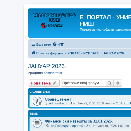
E_ПОРТАЛ - УНИ
НИШ
Портал јавних набавки, финансиј
Брзе везе
ЧПП
Почетна форума
УПЛАТЕ - ИСПЛАТЕ
ЈАНУАР 2026.
ЈАНУАР 2026.
Уредник:
administrator
Претрага
Напр
Нова Тема
САОПШТЕЊА
Обавештење !
од
administrator
» Пет Јан 22, 2021 11:31 am » у
ОБАВЕШТЕ
ТЕМЕ
Финансијски извештај за 31.01.2026.
од
Finansijska operativa 2
» Чет Феб 19, 2026 1:01 pm