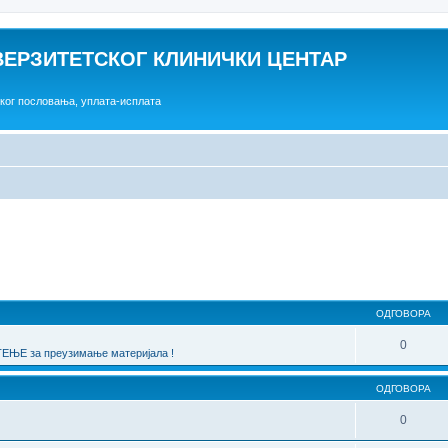
ВЕРЗИТЕТСКОГ КЛИНИЧКИ ЦЕНТАР
ског пословања, уплата-исплата
една претрага
ОДГОВОРА
0
ЊЕ за преузимање материјала !
ОДГОВОРА
0