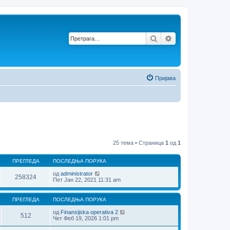
Претрага
Напредна претр
Пријава
25 тема • Страница
1
од
1
ПРЕГЛЕДА
ПОСЛЕДЊА ПОРУКА
од
administrator
258324
Пет Јан 22, 2021 11:31 am
ПРЕГЛЕДА
ПОСЛЕДЊА ПОРУКА
од
Finansijska operativa 2
512
Чет Феб 19, 2026 1:01 pm