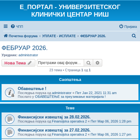
E_ПОРТАЛ - УНИВЕРЗИТЕТСКОГ
КЛИНИЧКИ ЦЕНТАР НИШ
ЧПП
Пријава
П
Почетна форума
УПЛАТЕ - ИСПЛАТЕ
ФЕБРУАР 2026.
р
ФЕБРУАР 2026.
е
Уредник:
administrator
т
Претрага
Напредна претрага
Нова Тема
р
23 тема • Страница
1
од
1
а
Саопштења
г
Обавештење !
а
Последња порука од
administrator
«
Пет Јан 22, 2021 11:31 am
Послато у
ОБАВЕШТЕЊЕ за преузимање материјала !
Теме
Финансијски извештај за 28.02.2026.
Последња порука од
Finansijska operativa 2
«
Пет Мар 06, 2026 1:28 pm
Финансијски извештај за 27.02.2026.
Последња порука од
Finansijska operativa 2
«
Пет Мар 06, 2026 1:27 pm