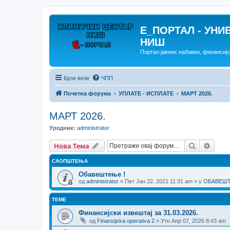
E_ПОРТАЛ - УНИ
НИШ
Портал јавних набавки, финансиј
Брзе везе
ЧПП
Почетна форума
УПЛАТЕ - ИСПЛАТЕ
МАРТ 2026.
МАРТ 2026.
Уредник:
administrator
Претрага
Напр
Нова Тема
САОПШТЕЊА
Обавештење !
од
administrator
» Пет Јан 22, 2021 11:31 am » у
ОБАВЕШТЕ
ТЕМЕ
Финансијски извештај за 31.03.2026.
од
Finansijska operativa 2
» Уто Апр 07, 2026 8:43 am