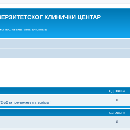
ВЕРЗИТЕТСКОГ КЛИНИЧКИ ЦЕНТАР
ског пословања, уплата-исплата
една претрага
ОДГОВОРА
0
ЊЕ за преузимање материјала !
ОДГОВОРА
0