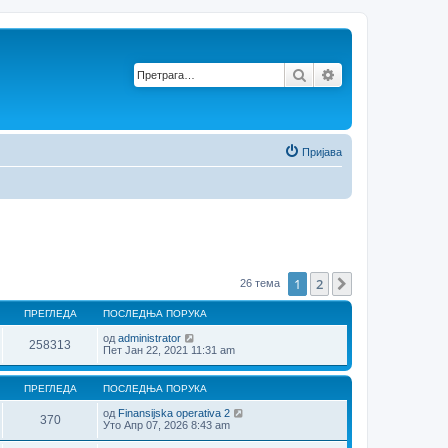
Претрага
Напредна претр
Пријава
1
2
Следећа
26 тема
ПРЕГЛЕДА
ПОСЛЕДЊА ПОРУКА
од
administrator
258313
Пет Јан 22, 2021 11:31 am
ПРЕГЛЕДА
ПОСЛЕДЊА ПОРУКА
од
Finansijska operativa 2
370
Уто Апр 07, 2026 8:43 am