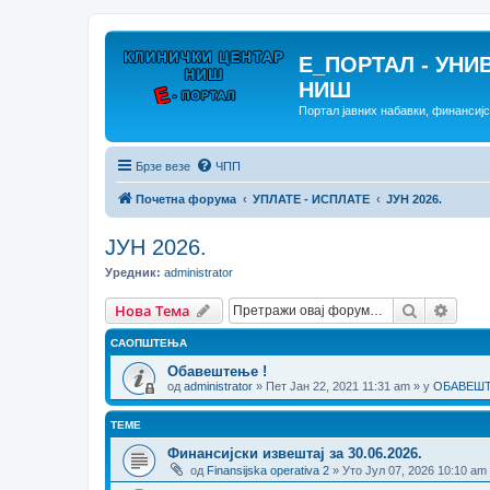
E_ПОРТАЛ - УНИ
НИШ
Портал јавних набавки, финансиј
Брзе везе
ЧПП
Почетна форума
УПЛАТЕ - ИСПЛАТЕ
ЈУН 2026.
ЈУН 2026.
Уредник:
administrator
Претрага
Напр
Нова Тема
САОПШТЕЊА
Обавештење !
од
administrator
» Пет Јан 22, 2021 11:31 am » у
ОБАВЕШТЕ
ТЕМЕ
Финансијски извештај за 30.06.2026.
од
Finansijska operativa 2
» Уто Јул 07, 2026 10:10 am