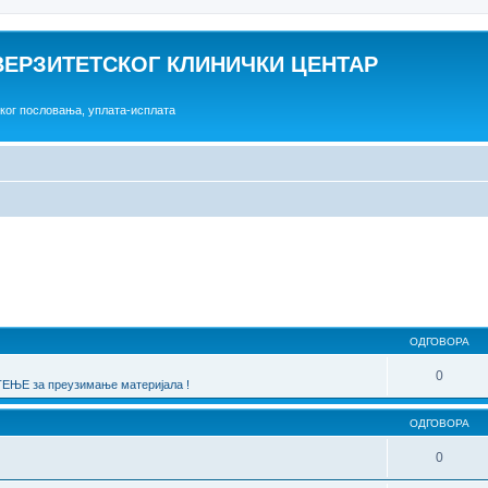
ВЕРЗИТЕТСКОГ КЛИНИЧКИ ЦЕНТАР
ског пословања, уплата-исплата
една претрага
ОДГОВОРА
0
ЊЕ за преузимање материјала !
ОДГОВОРА
0