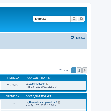
Претрага
Напредна претр
Пријава
1
2
Следећа
26 тема
ПРЕГЛЕДА
ПОСЛЕДЊА ПОРУКА
од
administrator
258240
Пет Јан 22, 2021 11:31 am
ПРЕГЛЕДА
ПОСЛЕДЊА ПОРУКА
од
Finansijska operativa 2
182
Уто Јул 07, 2026 10:10 am