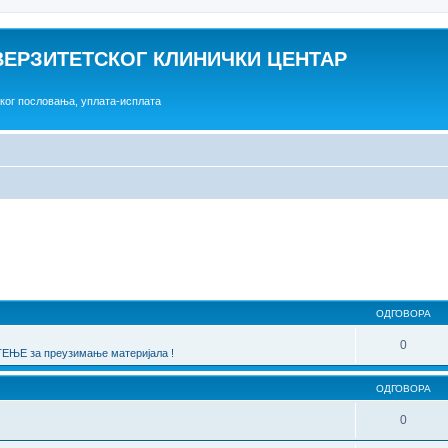
ВЕРЗИТЕТСКОГ КЛИНИЧКИ ЦЕНТАР
ског пословања, уплата-исплата
една претрага
ОДГОВОРА
0
ЊЕ за преузимање материјала !
ОДГОВОРА
0