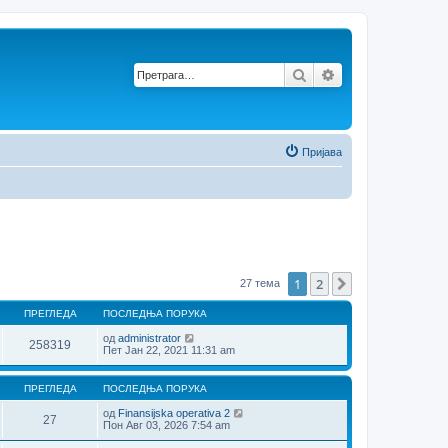
Претрага
Напредна претр
Пријава
1
2
Следећа
27 тема
ПРЕГЛЕДА
ПОСЛЕДЊА ПОРУКА
од
administrator
258319
Пет Јан 22, 2021 11:31 am
ПРЕГЛЕДА
ПОСЛЕДЊА ПОРУКА
од
Finansijska operativa 2
27
Пон Авг 03, 2026 7:54 am