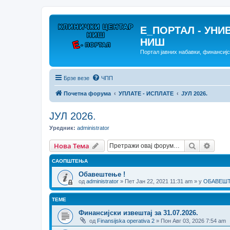
E_ПОРТАЛ - УНИ
НИШ
Портал јавних набавки, финансиј
Брзе везе
ЧПП
Почетна форума
УПЛАТЕ - ИСПЛАТЕ
ЈУЛ 2026.
ЈУЛ 2026.
Уредник:
administrator
Претрага
Напр
Нова Тема
САОПШТЕЊА
Обавештење !
од
administrator
» Пет Јан 22, 2021 11:31 am » у
ОБАВЕШТЕ
ТЕМЕ
Финансијски извештај за 31.07.2026.
од
Finansijska operativa 2
» Пон Авг 03, 2026 7:54 am