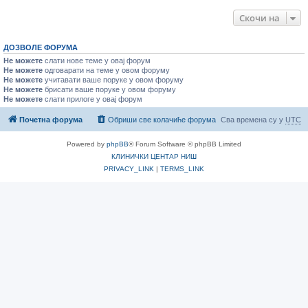
Скочи на
ДОЗВОЛЕ ФОРУМА
Не можете
слати нове теме у овај форум
Не можете
одговарати на теме у овом форуму
Не можете
учитавати ваше поруке у овом форуму
Не можете
брисати ваше поруке у овом форуму
Не можете
слати прилоге у овај форум
Почетна форума
Обриши све колачиће форума
Сва времена су у
UTC
Powered by
phpBB
® Forum Software © phpBB Limited
КЛИНИЧКИ ЦЕНТАР НИШ
PRIVACY_LINK
|
TERMS_LINK