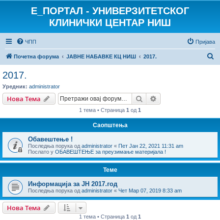
E_ПОРТАЛ - УНИВЕРЗИТЕТСКОГ
КЛИНИЧКИ ЦЕНТАР НИШ
ЧПП
Пријава
П
Почетна форума
ЈАВНЕ НАБАВКЕ КЦ НИШ
2017.
р
2017.
е
Уредник:
administrator
т
Претрага
Напредна претрага
Нова Тема
р
1 тема • Страница
1
од
1
а
Саопштења
г
Обавештење !
а
Последња порука од
administrator
«
Пет Јан 22, 2021 11:31 am
Послато у
ОБАВЕШТЕЊЕ за преузимање материјала !
Теме
Информација за ЈН 2017.год
Последња порука од
administrator
«
Чет Мар 07, 2019 8:33 am
Нова Тема
1 тема • Страница
1
од
1