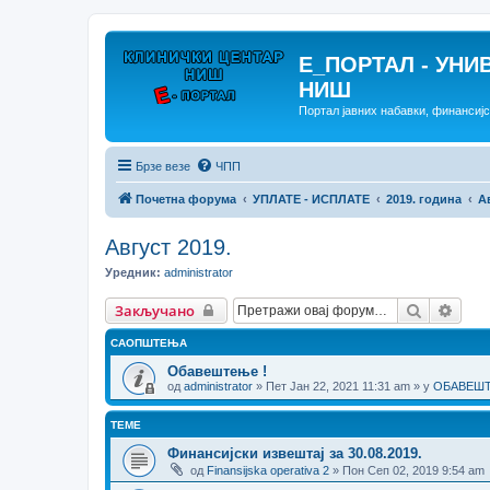
E_ПОРТАЛ - УНИ
НИШ
Портал јавних набавки, финансиј
Брзе везе
ЧПП
Почетна форума
УПЛАТЕ - ИСПЛАТЕ
2019. година
А
Август 2019.
Уредник:
administrator
Претрага
Напр
Закључано
САОПШТЕЊА
Обавештење !
од
administrator
» Пет Јан 22, 2021 11:31 am » у
ОБАВЕШТЕ
ТЕМЕ
Финансијски извештај за 30.08.2019.
од
Finansijska operativa 2
» Пон Сеп 02, 2019 9:54 am