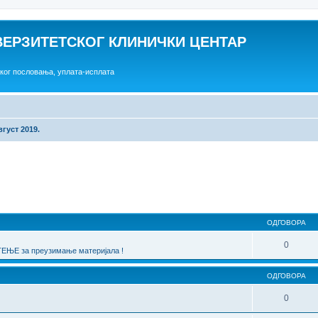
ВЕРЗИТЕТСКОГ КЛИНИЧКИ ЦЕНТАР
ског пословања, уплата-исплата
вгуст 2019.
една претрага
ОДГОВОРА
0
ЊЕ за преузимање материјала !
ОДГОВОРА
0