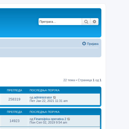
Претрага
Напредна претр
Пријава
22 тема • Страница
1
од
1
ПРЕГЛЕДА
ПОСЛЕДЊА ПОРУКА
од
administrator
258319
Пет Јан 22, 2021 11:31 am
ПРЕГЛЕДА
ПОСЛЕДЊА ПОРУКА
од
Finansijska operativa 2
14923
Пон Сеп 02, 2019 9:54 am