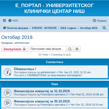
E_ПОРТАЛ - УНИВЕРЗИТЕТСКОГ
КЛИНИЧКИ ЦЕНТАР НИШ
ЧПП
Пријава
П
Почетна форума
УПЛАТЕ - ИСПЛАТЕ
2019. година
Октобар 2019.
р
Октобар 2019.
е
Уредник:
administrator
т
Претрага
Напредна претраг
Закључано
р
23 тема • Страница
1
од
1
а
Саопштења
г
Обавештење !
а
Последња порука од
administrator
«
Пет Јан 22, 2021 11:31 am
Послато у
ОБАВЕШТЕЊЕ за преузимање материјала !
Теме
Финансијски извештај за 31.10.2019.
Последња порука од
Finansijska operativa 2
«
Пет Нов 01, 2019 10:08 am
Финансијски извештај за 30.10.2019.
Последња порука од
Finansijska operativa 2
«
Чет Окт 31, 2019 10:24 am