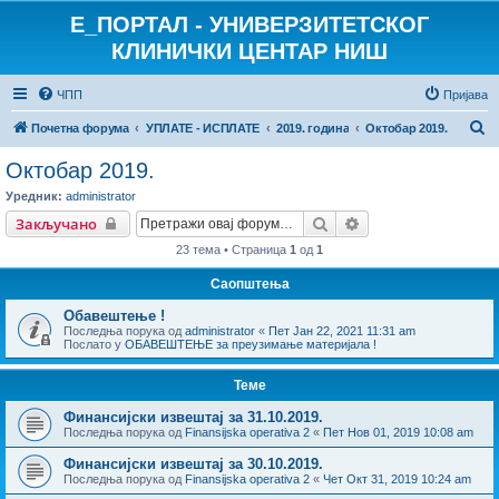
E_ПОРТАЛ - УНИВЕРЗИТЕТСКОГ
КЛИНИЧКИ ЦЕНТАР НИШ
ЧПП
Пријава
П
Почетна форума
УПЛАТЕ - ИСПЛАТЕ
2019. година
Октобар 2019.
р
Октобар 2019.
е
Уредник:
administrator
т
Претрага
Напредна претраг
Закључано
р
23 тема • Страница
1
од
1
а
Саопштења
г
Обавештење !
а
Последња порука од
administrator
«
Пет Јан 22, 2021 11:31 am
Послато у
ОБАВЕШТЕЊЕ за преузимање материјала !
Теме
Финансијски извештај за 31.10.2019.
Последња порука од
Finansijska operativa 2
«
Пет Нов 01, 2019 10:08 am
Финансијски извештај за 30.10.2019.
Последња порука од
Finansijska operativa 2
«
Чет Окт 31, 2019 10:24 am