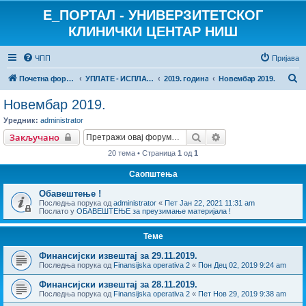
E_ПОРТАЛ - УНИВЕРЗИТЕТСКОГ
КЛИНИЧКИ ЦЕНТАР НИШ
ЧПП
Пријава
П
Почетна форума
УПЛАТЕ - ИСПЛАТЕ
2019. година
Новембар 2019.
р
Новембар 2019.
е
Уредник:
administrator
т
Претрага
Напредна претраг
Закључано
р
20 тема • Страница
1
од
1
а
Саопштења
г
Обавештење !
а
Последња порука од
administrator
«
Пет Јан 22, 2021 11:31 am
Послато у
ОБАВЕШТЕЊЕ за преузимање материјала !
Теме
Финансијски извештај за 29.11.2019.
Последња порука од
Finansijska operativa 2
«
Пон Дец 02, 2019 9:24 am
Финансијски извештај за 28.11.2019.
Последња порука од
Finansijska operativa 2
«
Пет Нов 29, 2019 9:38 am