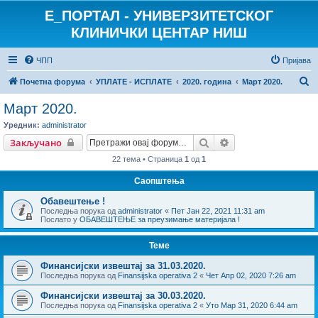
E_ПОРТАЛ - УНИВЕРЗИТЕТСКОГ
КЛИНИЧКИ ЦЕНТАР НИШ
ЧПП
Пријава
П
Почетна форума
УПЛАТЕ - ИСПЛАТЕ
2020. година
Март 2020.
р
Март 2020.
е
Уредник:
administrator
т
Претрага
Напредна претраг
Закључано
р
22 тема • Страница
1
од
1
а
Саопштења
г
Обавештење !
а
Последња порука од
administrator
«
Пет Јан 22, 2021 11:31 am
Послато у
ОБАВЕШТЕЊЕ за преузимање материјала !
Теме
Финансијски извештај за 31.03.2020.
Последња порука од
Finansijska operativa 2
«
Чет Апр 02, 2020 7:26 am
Финансијски извештај за 30.03.2020.
Последња порука од
Finansijska operativa 2
«
Уто Мар 31, 2020 6:44 am