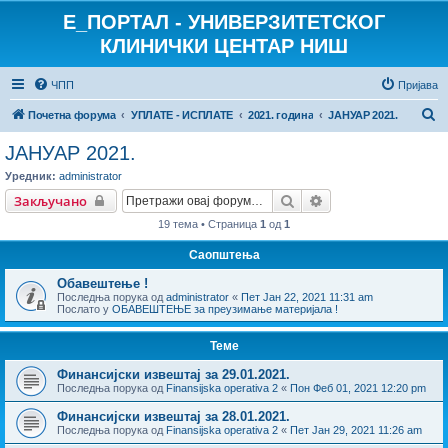
E_ПОРТАЛ - УНИВЕРЗИТЕТСКОГ
КЛИНИЧКИ ЦЕНТАР НИШ
ЧПП
Пријава
П
Почетна форума
УПЛАТЕ - ИСПЛАТЕ
2021. година
ЈАНУАР 2021.
р
ЈАНУАР 2021.
е
Уредник:
administrator
т
Претрага
Напредна претраг
Закључано
р
19 тема • Страница
1
од
1
а
Саопштења
г
Обавештење !
а
Последња порука од
administrator
«
Пет Јан 22, 2021 11:31 am
Послато у
ОБАВЕШТЕЊЕ за преузимање материјала !
Теме
Финансијски извештај за 29.01.2021.
Последња порука од
Finansijska operativa 2
«
Пон Феб 01, 2021 12:20 pm
Финансијски извештај за 28.01.2021.
Последња порука од
Finansijska operativa 2
«
Пет Јан 29, 2021 11:26 am