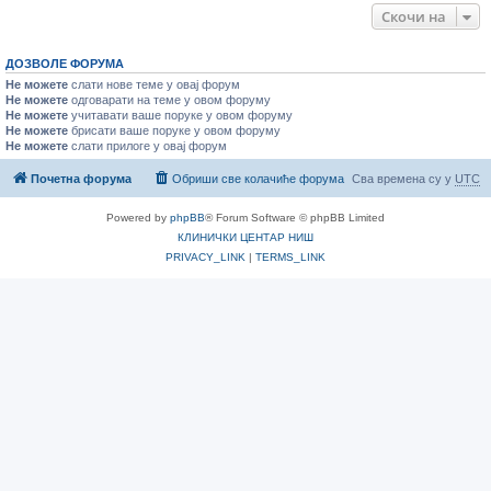
Скочи на
ДОЗВОЛЕ ФОРУМА
Не можете
слати нове теме у овај форум
Не можете
одговарати на теме у овом форуму
Не можете
учитавати ваше поруке у овом форуму
Не можете
брисати ваше поруке у овом форуму
Не можете
слати прилоге у овај форум
Почетна форума
Обриши све колачиће форума
Сва времена су у
UTC
Powered by
phpBB
® Forum Software © phpBB Limited
КЛИНИЧКИ ЦЕНТАР НИШ
PRIVACY_LINK
|
TERMS_LINK