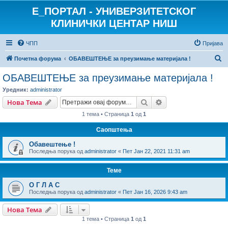
E_ПОРТАЛ - УНИВЕРЗИТЕТСКОГ
КЛИНИЧКИ ЦЕНТАР НИШ
ЧПП
Пријава
П
Почетна форума
ОБАВЕШТЕЊЕ за преузимање материјала !
р
ОБАВЕШТЕЊЕ за преузимање материјала !
е
Уредник:
administrator
т
Претрага
Напредна претрага
Нова Тема
р
1 тема • Страница
1
од
1
а
Саопштења
г
Обавештење !
а
Последња порука од
administrator
«
Пет Јан 22, 2021 11:31 am
Теме
О Г Л А С
Последња порука од
administrator
«
Пет Јан 16, 2026 9:43 am
Нова Тема
1 тема • Страница
1
од
1